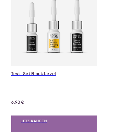
Test-Set Black Level
6,90
€
JETZ KAUFEN