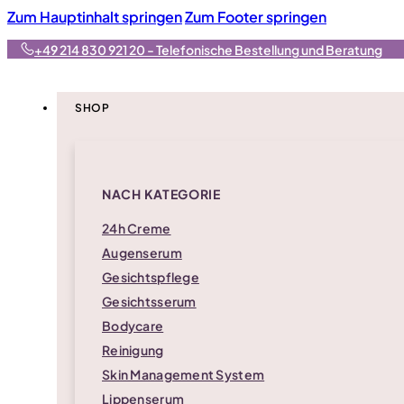
Zum Hauptinhalt springen
Zum Footer springen
+49 214 830 921 20 - Telefonische Bestellung und Beratung
SHOP
NACH KATEGORIE
24h Creme
Augenserum
Gesichtspflege
Gesichtsserum
Bodycare
Reinigung
Skin Management System
Lippenserum