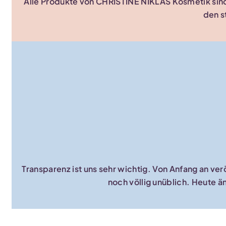
Alle Produkte von CHRISTINE NIKLAS Kosmetik sin
den s
Transparenz ist uns sehr wichtig. Von Anfang an ver
noch völlig unüblich. Heute 